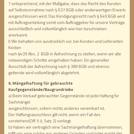
7 entsprechend, mit der Maßgabe, dass das Recht des Kunden
auf Selbstvornahme nach § 637 BGB oder anderwertigen Erwerb
ausgeschlossen wird. Das Kündigungsrecht nach § 649 BGB wird
mit Auftragserteilung somit vom Auftraggeber für unsere Verträge
ausschließlich und vollumfänglich wie hier beschrieben
anerkannt.
l) Wir behalten uns ausdrücklich vor, bei Kunden und Lieferanten
Kosten
nach §439 Abs. 2 BGB in Aufrechnung zu stellen, wenn wir alle
notwendigen Schritte eingehalten haben. Ein genereller
Ausschluß der Aufrechnung nach § 389 BGB und ebenso
geltende wird vollumfänglich abgelehnt.
6. Mängelhaftung für gebrauchte
Kaufgegenstände/Baugrundrisiko
a) Beim Verkauf gebrauchter Gegenstände ist jede Haftung für
Sachmängel
ausgeschlossen, sofern nichts anderes vereinbart ist.
Der Haftungsausschluss gilt nicht, wenn ein Fall des
vorstehendZiff. 5 i), Satz 2) vorliegt.
b) Haben wir vertraglich eine Sachmängelhaftung übernommen,
trifft uns eine solche aus anderen Gründen und/oder macht der