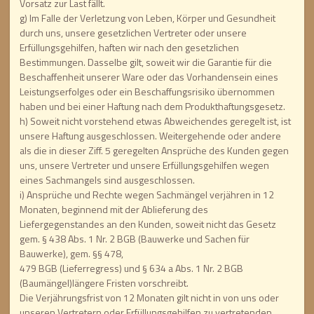
Vorsatz zur Last fällt.
g) Im Falle der Verletzung von Leben, Körper und Gesundheit
durch uns, unsere gesetzlichen Vertreter oder unsere
Erfüllungsgehilfen, haften wir nach den gesetzlichen
Bestimmungen. Dasselbe gilt, soweit wir die Garantie für die
Beschaffenheit unserer Ware oder das Vorhandensein eines
Leistungserfolges oder ein Beschaffungsrisiko übernommen
haben und bei einer Haftung nach dem Produkthaftungsgesetz.
h) Soweit nicht vorstehend etwas Abweichendes geregelt ist, ist
unsere Haftung ausgeschlossen. Weitergehende oder andere
als die in dieser Ziff. 5 geregelten Ansprüche des Kunden gegen
uns, unsere Vertreter und unsere Erfüllungsgehilfen wegen
eines Sachmangels sind ausgeschlossen.
i) Ansprüche und Rechte wegen Sachmängel verjähren in 12
Monaten, beginnend mit der Ablieferung des
Liefergegenstandes an den Kunden, soweit nicht das Gesetz
gem. § 438 Abs. 1 Nr. 2 BGB (Bauwerke und Sachen für
Bauwerke), gem. §§ 478,
479 BGB (Lieferregress) und § 634 a Abs. 1 Nr. 2 BGB
(Baumängel)längere Fristen vorschreibt.
Die Verjährungsfrist von 12 Monaten gilt nicht in von uns oder
unseren Vertretern oder Erfüllungsgehilfen zu vertretenden