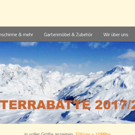
nschirme & mehr
Gartenmöbel & Zubehör
Wir über uns
in voller Größe anzeigen:
3264px × 1088px