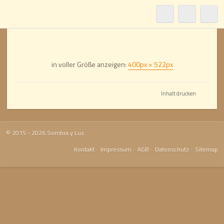
Faltstore
in voller Größe anzeigen:
400px × 522px
Inhalt drucken
© 2015 - 2026 Sombra y Luz
Kontakt
·
Impressum
·
AGB
·
Datenschutz
·
Sitemap