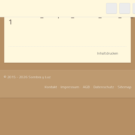
80000420_Prospekt_Markise_2021_12_
1
Inhalt drucken
© 2015 - 2026 Sombra y Luz
Kontakt
·
Impressum
·
AGB
·
Datenschutz
·
Sitemap